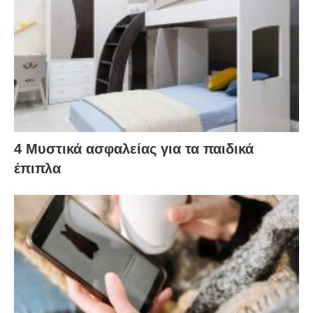
4 Μυστικά ασφαλείας για τα παιδικά
έπιπλα