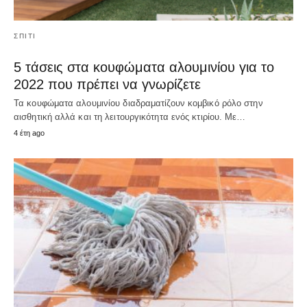
ΣΠΊΤΙ
5 τάσεις στα κουφώματα αλουμινίου για το
2022 που πρέπει να γνωρίζετε
Τα κουφώματα αλουμινίου διαδραματίζουν κομβικό ρόλο στην
αισθητική αλλά και τη λειτουργικότητα ενός κτιρίου. Με…
4 έτη ago