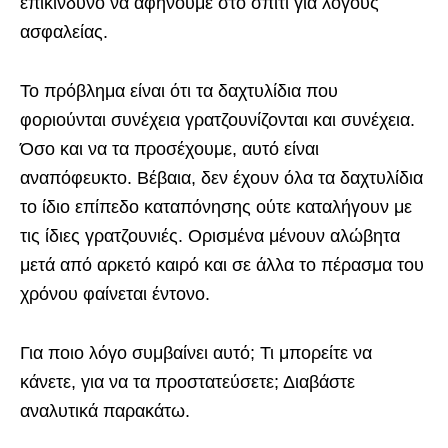
επικίνδυνο να αφήνουμε στο σπίτι για λόγους
ασφαλείας.
Το πρόβλημα είναι ότι τα δαχτυλίδια που
φοριούνται συνέχεια γρατζουνίζονται και συνέχεια.
Όσο και να τα προσέχουμε, αυτό είναι
αναπόφευκτο. Βέβαια, δεν έχουν όλα τα δαχτυλίδια
το ίδιο επίπεδο καταπόνησης ούτε καταλήγουν με
τις ίδιες γρατζουνιές. Ορισμένα μένουν αλώβητα
μετά από αρκετό καιρό και σε άλλα το πέρασμα του
χρόνου φαίνεται έντονο.
Για ποιο λόγο συμβαίνει αυτό; Τι μπορείτε να
κάνετε, για να τα προστατεύσετε; Διαβάστε
αναλυτικά παρακάτω.