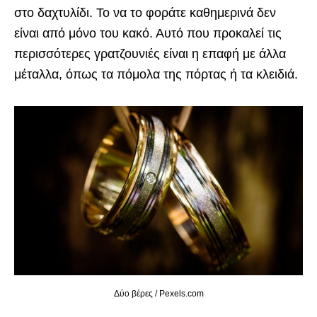
στο δαχτυλίδι. Το να το φοράτε καθημερινά δεν
είναι από μόνο του κακό. Αυτό που προκαλεί τις
περισσότερες γρατζουνιές είναι η επαφή με άλλα
μέταλλα, όπως τα πόμολα της πόρτας ή τα κλειδιά.
Δύο βέρες / Pexels.com