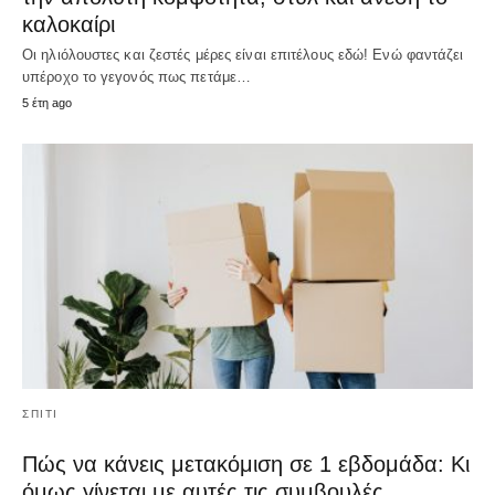
καλοκαίρι
Οι ηλιόλουστες και ζεστές μέρες είναι επιτέλους εδώ! Ενώ φαντάζει
υπέροχο το γεγονός πως πετάμε…
5 έτη ago
ΣΠΊΤΙ
Πώς να κάνεις μετακόμιση σε 1 εβδομάδα: Κι
όμως γίνεται με αυτές τις συμβουλές