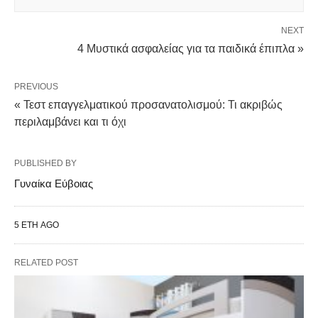
NEXT
4 Μυστικά ασφαλείας για τα παιδικά έπιπλα »
PREVIOUS
« Τεστ επαγγελματικού προσανατολισμού: Τι ακριβώς
περιλαμβάνει και τι όχι
PUBLISHED BY
Γυναίκα Εύβοιας
5 ΈΤΗ AGO
RELATED POST