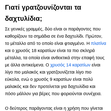
Γιατί γρατζουνίζονται τα
δαχτυλίδια;
Σε γενικές γραμμές, δύο είναι οι παράγοντες που
καθορίζουν τα σημάδια σε ένα δαχτυλίδι. Πρώτον,
το μέταλλο από το οποίο είναι φτιαγμένο. Η
πλατίνα
και ο χρυσός 18 καρατίων είναι τα πιο σκληρά
μέταλλα, τα οποία είναι ανθεκτικά στην επαφή τους
με άλλα αντικείμενα. Ο
χρυσός 14 καρατίων
είναι
λίγο πιο μαλακός και γρατζουνίζεται λίγο πιο
εύκολα, ενώ ο χρυσός 9 καρατίων είναι πολύ
μαλακός και δεν προτείνεται για δαχτυλίδια και
πόσο μάλλον για βέρες που φοριούνται συνέχεια.
Ο δεύτερος παράγοντας είναι η χρήση που γίνεται